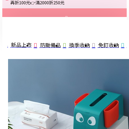
再折100元👉滿2000折250元
登入
註冊
新品上市
防颱備品
換季收納
免釘收納
詢問