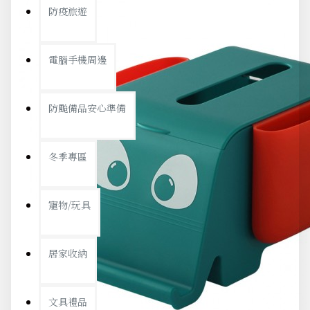
防疫旅遊
電腦手機周邊
防颱備品安心準備
冬季專區
寵物/玩具
居家收納
文具禮品