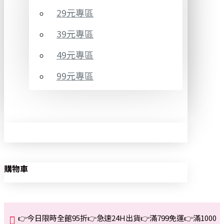
29元專區
39元專區
49元專區
99元專區
購物車
👉今日限時全館95折👉急速24H出貨👉滿799免運👉滿1000