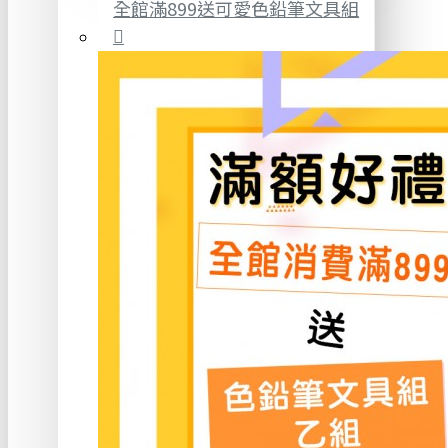
全館滿899送可愛色鉛筆文具組