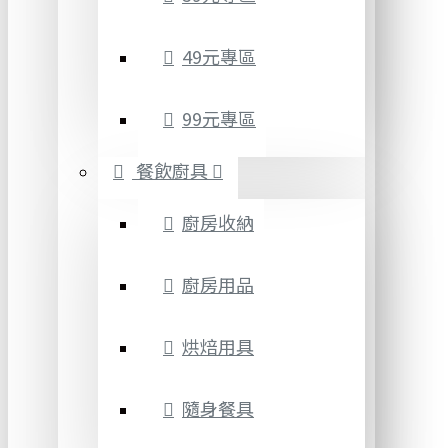
49元專區
99元專區
餐飲廚具
廚房收納
廚房用品
烘焙用具
隨身餐具