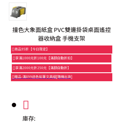
撞色大象面紙盒 PVC雙邊掛袋桌面遙控
器收納盒 手機支架
商品95折【今日限定】
享滿1000元折100元【滿額自動折扣】
享滿2000元折250元【滿額自動折】
贈品-滿899送色鉛筆文具組[隨機出貨]
庫存: