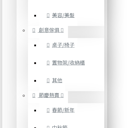
美容/美髮
創意傢俱
桌子/椅子
置物架/收納櫃
其他
節慶熱賣
春節/新年
中秋節