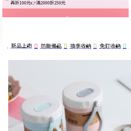
再折100元👉滿2000折250元
登入
註冊
新品上市
防颱備品
換季收納
免釘收納
詢問