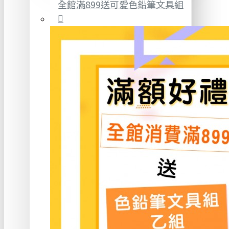
全館滿899送可愛色鉛筆文具組