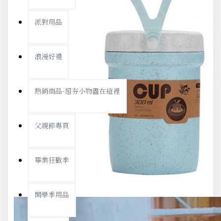
派對用品
浪漫好禮
熱銷商品-超夯小物盡在這裡
父親節專頁
畢業狂歡季
開學季用品