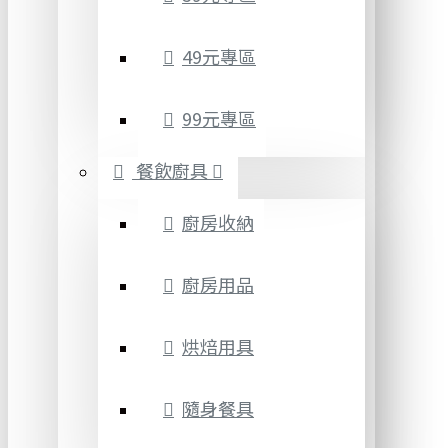
49元專區
99元專區
餐飲廚具
廚房收納
廚房用品
烘焙用具
隨身餐具