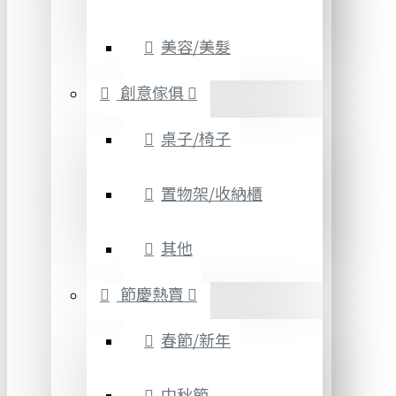
美容/美髮
創意傢俱
桌子/椅子
置物架/收納櫃
其他
節慶熱賣
春節/新年
中秋節