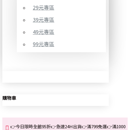
29元專區
39元專區
49元專區
99元專區
購物車
👉今日限時全館95折👉急速24H出貨👉滿799免運👉滿1000