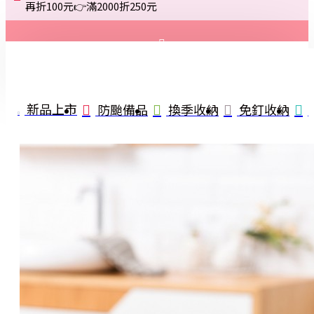
再折100元👉滿2000折250元
登入
註冊
新品上市
防颱備品
換季收納
免釘收納
詢問