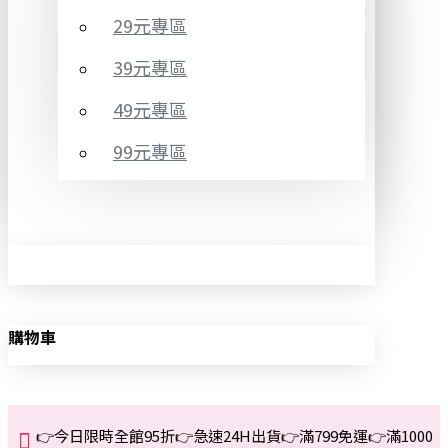
29元專區
39元專區
49元專區
99元專區
購物車
👉今日限時全館95折👉急速24H出貨👉滿799免運👉滿1000