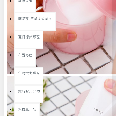
創意傢俱
團購區-買越多省越多
夏日涼涼專區
布置專區
年終大促專區
旅行實用好物
汽機車用品