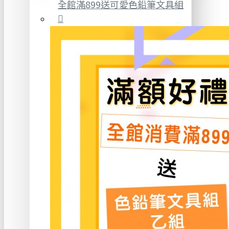
全館滿899送可愛色鉛筆文具組