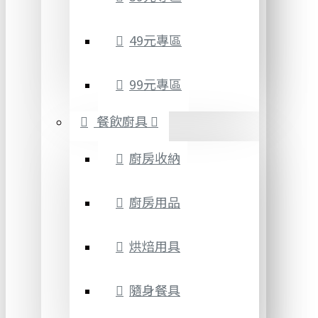
49元專區
99元專區
餐飲廚具
廚房收納
廚房用品
烘焙用具
隨身餐具