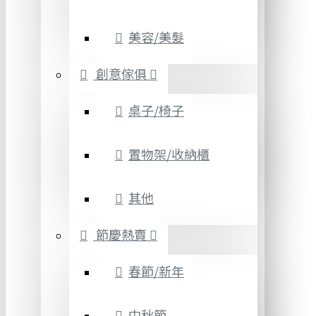
美容/美髮
創意傢俱
桌子/椅子
置物架/收納櫃
其他
節慶熱賣
春節/新年
中秋節