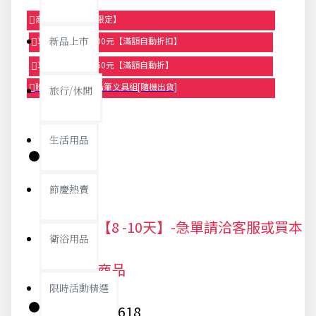
商品95折【今日限定】
新品上市
享滿1000元折100元【滿額自動折扣】
享滿2000元折250元【滿額自動折】
贈品-滿899送色鉛筆文具組[隨機出貨]
旅行/休閒
生活用品
庫存:
節慶熱賣
出貨期【8 -10天】-急單請洽客服或買本
衛浴用品
站現貨商品
限時活動精選
貨號:
7618