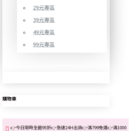
29元專區
39元專區
49元專區
99元專區
購物車
👉今日限時全館95折👉急速24H出貨👉滿799免運👉滿1000