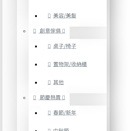
美容/美髮
創意傢俱
桌子/椅子
置物架/收納櫃
其他
節慶熱賣
春節/新年
中秋節