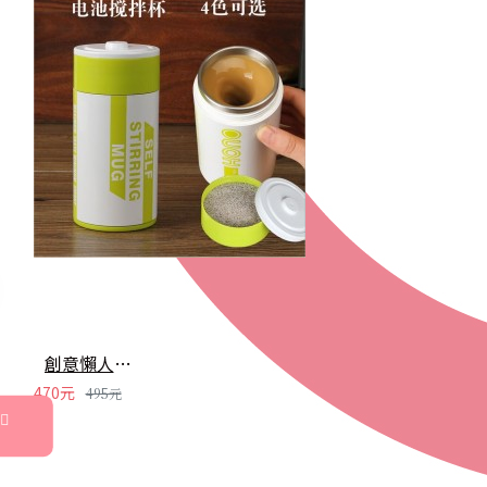
創意懶人電動攪拌杯 電池造型自動攪拌咖啡杯 304不鏽鋼攪拌杯
470元
495元