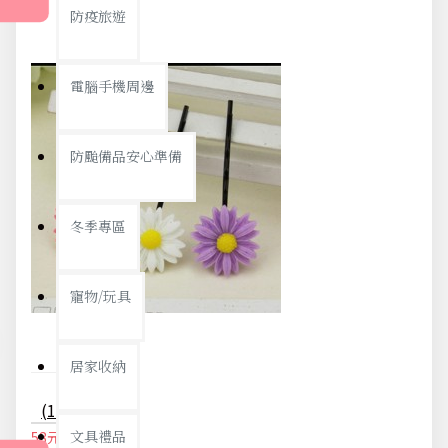
防疫旅遊
電腦手機周邊
防颱備品安心準備
冬季專區
寵物/玩具
居家收納
(10入)甜美小雛菊造型一字夾 髮夾
文具禮品
58元
61元