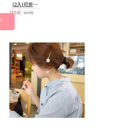
(2入)可折疊縫隙刷 門窗清潔刷 凹槽溝槽刷 水槽角落長柄刷
155元
163元