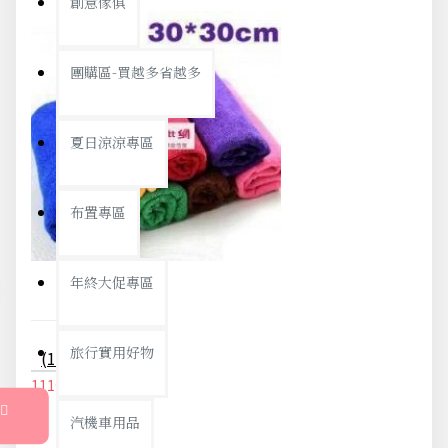
創意傢俱
團購區-買越多省越多
夏日涼涼專區
布置專區
年終大促專區
旅行實用好物
(10入) 超細纖維洗車毛巾 擦車巾 吸水洗車巾 30X30CM
111元
117元
汽機車用品