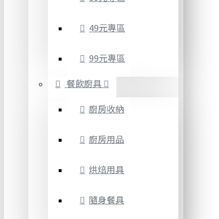
49元專區
99元專區
餐飲廚具
廚房收納
廚房用品
烘焙用具
隨身餐具