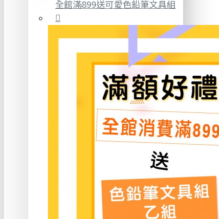
全館滿899送可愛色鉛筆文具組