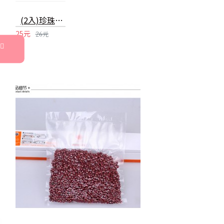
(2入)珍珠造型髮夾 一字夾 小鴨夾 瀏海髮夾 髮飾 飾品
25元
26元