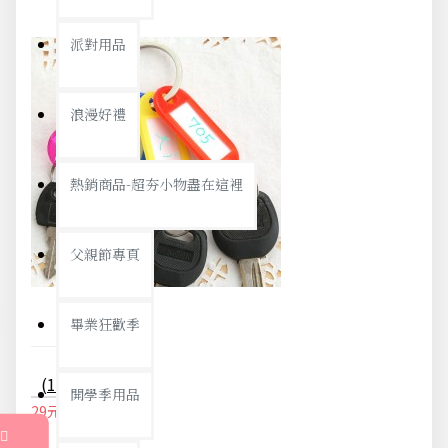
派對用品
浪漫好禮
熱銷商品-超夯小物盡在這裡
父親節專頁
畢業狂歡季
(10入)彩色鑰匙分類環 塑膠鑰匙牌 標籤牌 鑰匙圈 吊牌
開學季用品
29元
31元