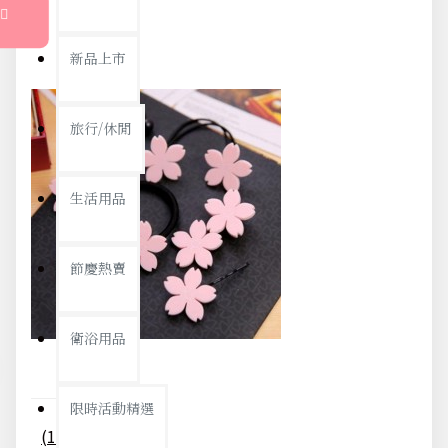
新品上市
旅行/休閒
生活用品
節慶熱賣
衛浴用品
限時活動精選
(10入)甜美櫻花一字夾 髮束 BB夾 鴨嘴夾 髮夾 櫻花髮圈 飾品 橡皮筋 髮飾