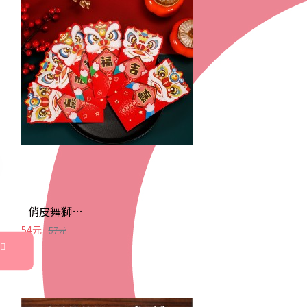
俏皮舞獅新年祝福紅包 壓歲錢紅包 新年用品 春節 6入裝
54元
57元